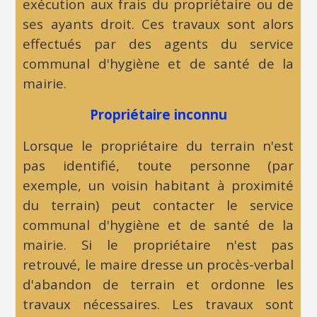
exécution aux frais du propriétaire ou de
exige
:
ses
ayants droit
. Ces travaux sont alors
du
Celui
effectués par des agents du service
débiteur
qui
communal d'hygiène et de santé de la
le
bénéficie
mairie.
remboursement
d'un
d'une
Propriétaire inconnu
droit
dette
par
Lorsque le propriétaire du terrain n'est
sous
le
pas identifié, toute personne (par
peine
biais
exemple, un voisin habitant à proximité
de
d'un
du terrain) peut contacter le service
versement
parent
communal d'hygiène et de santé de la
de
ou
mairie. Si le propriétaire n'est pas
dommages
d'un
retrouvé, le maire dresse un procès-verbal
et
proche
d'abandon de terrain et ordonne les
intérêts.
travaux nécessaires. Les travaux sont
Adressé