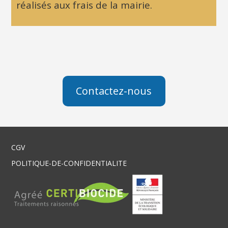
réalisés aux frais de la mairie.
par
lettre
recommandée
avec
accusé
de
Contactez-nous
réception
ou
par
acte
CGV
d'huissier.
POLITIQUE-DE-CONFIDENTIALITE